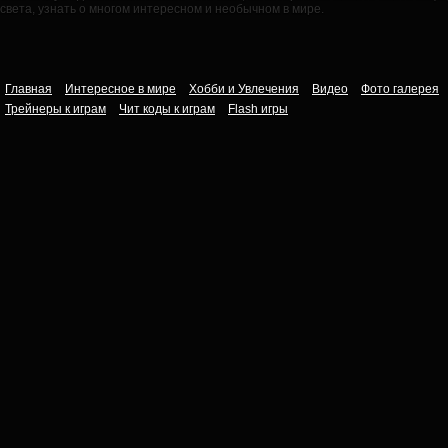
света, узнать о многом интересном и необычном в мире.
Главная
Интересное в мире
Хобби и Увлечения
Видео
Фото галерея
Трейнеры к играм
Чит коды к играм
Flash игры