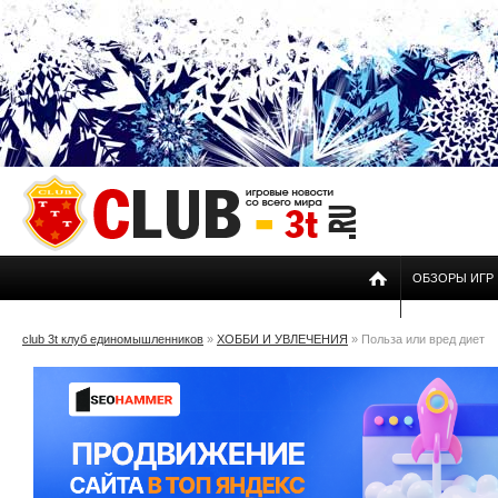
ОБЗОРЫ ИГР
club 3t клуб единомышленников
»
ХОББИ И УВЛЕЧЕНИЯ
» Польза или вред диет