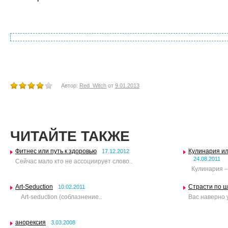
Автор:
Red_Witch
от
9.01.2013
ЧИТАЙТЕ ТАКЖЕ
Фитнес или путь к здоровью
Кулинария ил
17.12.2012
24.08.2011
Сейчас мало кто не ассоциирует слово..
Кулинария – 
Art-Seduction
Страсти по 
10.02.2011
Art-seduction (соблазнение..
Вас наверно у
анорексия
3.03.2008