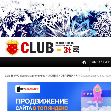
ОБЗОРЫ ИГР
club 3t клуб единомышленников
»
ХОББИ И УВЛЕЧЕНИЯ
» Скульптуры из скотча 