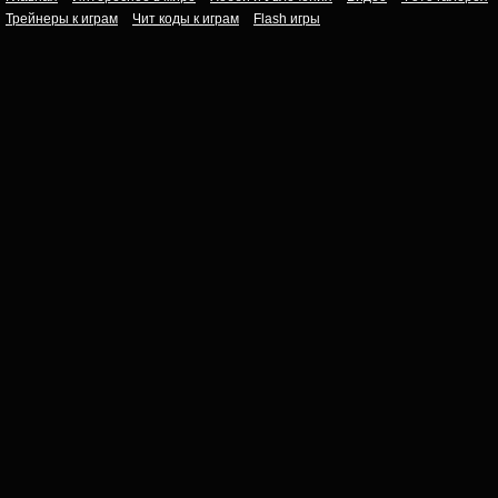
Трейнеры к играм
Чит коды к играм
Flash игры