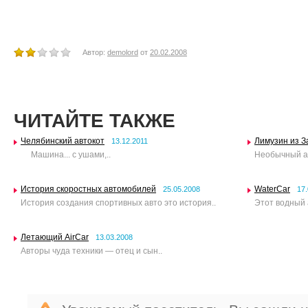
Автор:
demolord
от
20.02.2008
ЧИТАЙТЕ ТАКЖЕ
Челябинский автокот
Лимузин из 
13.12.2011
Машина... с ушами,..
Необычный ав
История скоростных автомобилей
WaterCar
25.05.2008
17
История создания спортивных авто это история..
Этот водный 
Летающий AirCar
13.03.2008
Авторы чуда техники — отец и сын..