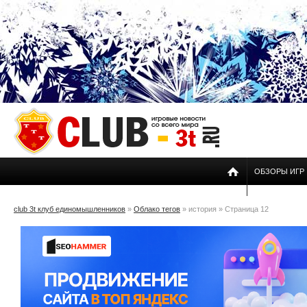
ОБЗОРЫ ИГР
club 3t клуб единомышленников
»
Облако тегов
» история » Страница 12