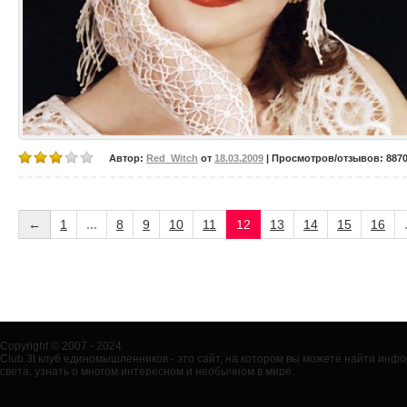
Автор:
Red_Witch
от
18.03.2009
| Просмотров/отзывов: 8870/
←
1
...
8
9
10
11
12
13
14
15
16
Copyright © 2007 - 2024
Club 3t клуб единомышленников - это сайт, на котором вы можете найти ин
света, узнать о многом интересном и необычном в мире.