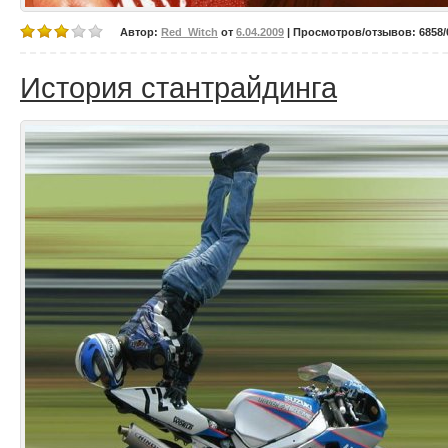
Автор:
Red_Witch
от
6.04.2009
| Просмотров/отзывов: 6858/0
История стантрайдинга