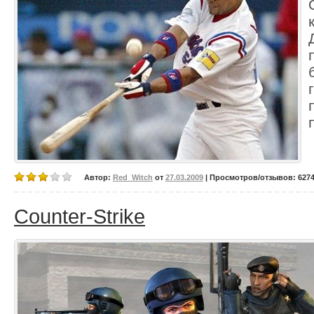
Автор:
Red_Witch
от
27.03.2009
| Просмотров/отзывов: 6274/
Counter-Strike