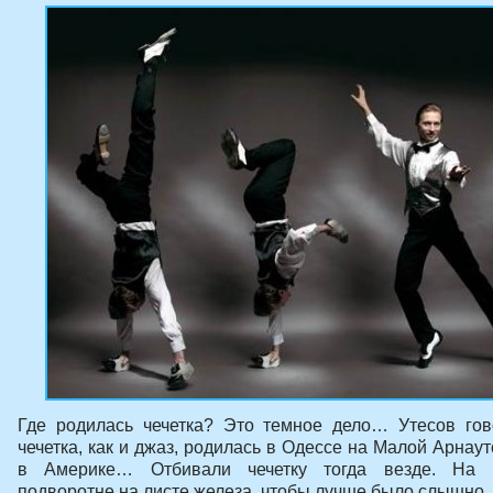
Где родилась чечетка? Это темное дело… Утесов гов
чечетка, как и джаз, родилась в Одессе на Малой Арнаут
в Америке… Отбивали чечетку тогда везде. На 
подворотне на листе железа, чтобы лучше было слышно