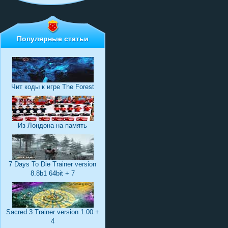
Популярные статьи
Чит коды к игре The Forest
Из Лондона на память
7 Days To Die Trainer version
8.8b1 64bit + 7
Sacred 3 Trainer version 1.00 +
4