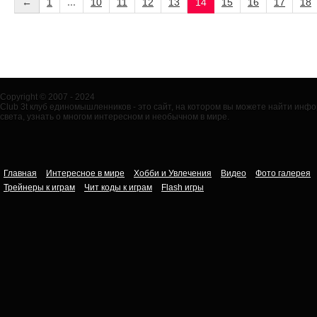
←
1
...
10
11
12
13
14
15
16
17
18
Copyright © 2007 - 2024
Club 3t клуб единомышленников - это сайт, на котором вы можете найти ин
света, узнать о многом интересном и необычном в мире.
Главная
Интересное в мире
Хобби и Увлечения
Видео
Фото галерея
Трейнеры к играм
Чит коды к играм
Flash игры