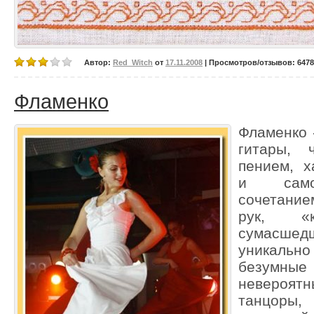
Автор:
Red_Witch
от
17.11.2008
| Просмотров/отзывов: 6478/
Фламенко
Фламенко 
гитары, 
пением, 
и самоб
сочетани
рук, «
сумасше
уникально 
безумны
невероят
танцоры