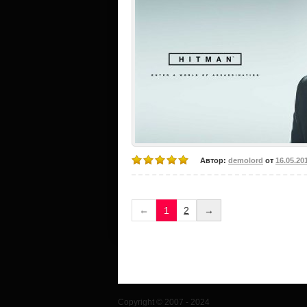
Автор:
demolord
от
16.05.20
←
1
2
→
Copyright © 2007 - 2024