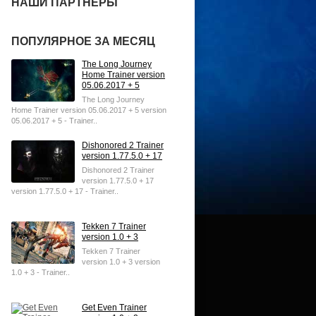
НАШИ ПАРТНЕРЫ
ПОПУЛЯРНОЕ ЗА МЕСЯЦ
The Long Journey
Home Trainer version
05.06.2017 + 5
The Long Journey
Home Trainer version 05.06.2017 + 5 version
05.06.2017 + 5 - Trainer..
Dishonored 2 Trainer
version 1.77.5.0 + 17
Dishonored 2 Trainer
version 1.77.5.0 + 17
version 1.77.5.0 + 17 - Trainer..
Tekken 7 Trainer
version 1.0 + 3
Tekken 7 Trainer
version 1.0 + 3 version
1.0 + 3 - Trainer..
Get Even Trainer