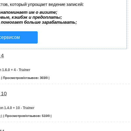
стов, который упрощает ведение записей:
 напоминает им о визите;
евые, кэшбэк и предоплаты;
 помогает больше зарабатывать;
 сервисом
 4
 1.6.0 + 4 - Trainer
6
| Просмотров/отзывов: 303/0 |
 10
on 1.4.0 + 10 - Trainer
16
| Просмотров/отзывов: 510/0 |