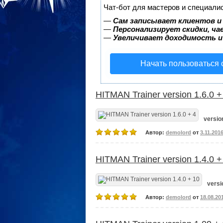
Чат-бот для мастеров и специали
—
Сам записывает клиентов и
—
Персонализирует скидки, ча
—
Увеличивает доходимость и
Начать пользоваться
HITMAN Trainer version 1.6.0 +
version
Автор:
demolord
от
3.11.201
HITMAN Trainer version 1.4.0 +
versi
Автор:
demolord
от
18.08.20