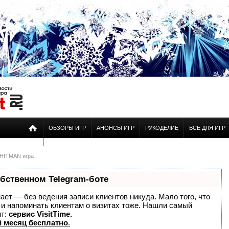
ОБЗОРЫ ИГР
АНОНСЫ ИГР
РУКОДЕЛИЕ
ВСЁ ДЛЯ ИГР
HITMAN игра
обственном Telegram-боте
знает — без ведения записи клиентов никуда. Мало того, что
о и напоминать клиентам о визитах тоже. Нашли самый
нт:
сервис VisitTime.
 месяц бесплатно
.