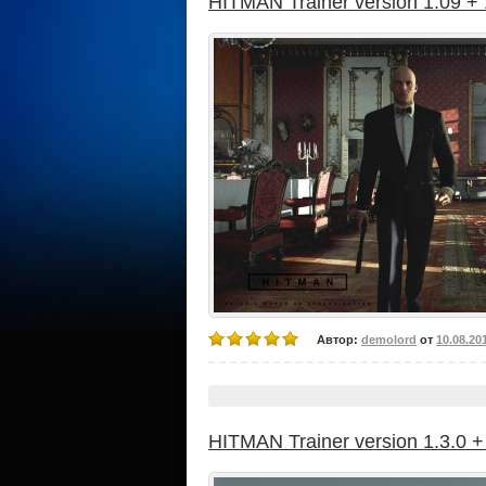
HITMAN Trainer version 1.09 + 
Автор:
demolord
от
10.08.20
HITMAN Trainer version 1.3.0 +