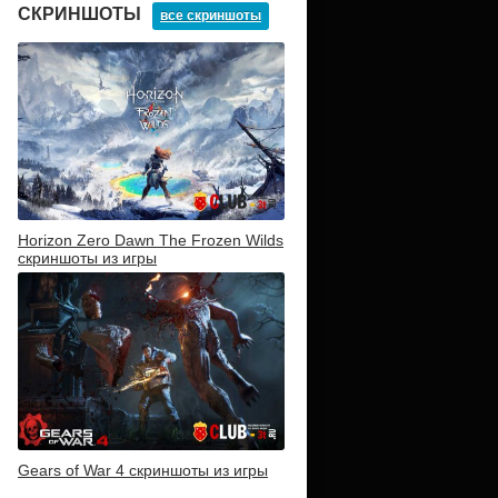
СКРИНШОТЫ
все скриншоты
Horizon Zero Dawn The Frozen Wilds
скриншоты из игры
Gears of War 4 скриншоты из игры