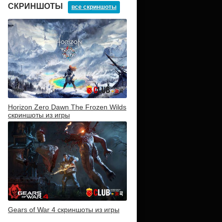
СКРИНШОТЫ
все скриншоты
Horizon Zero Dawn The Frozen Wilds
скриншоты из игры
Gears of War 4 скриншоты из игры