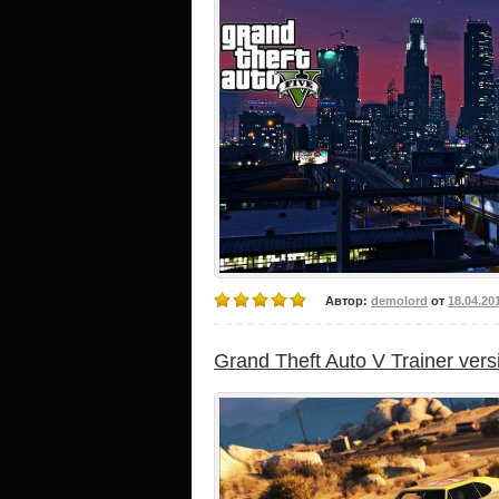
Автор:
demolord
от
18.04.20
Grand Theft Auto V Trainer vers