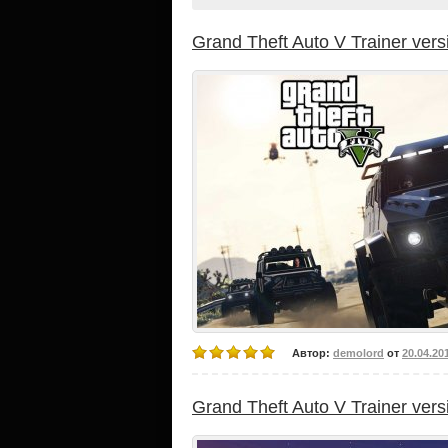
Grand Theft Auto V Trainer vers
Автор:
demolord
от
20.04.20
Grand Theft Auto V Trainer vers