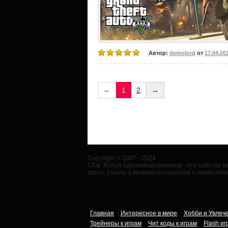
Автор:
demolord
от
17.04.20
←
1
2
→
Copyright © 2007 - 2024
Club 3t клуб единомышленников - это сайт, на
света, узнать о многом интересном и необычном
Главная
Интересное в мире
Хобби и Увлеч
Трейнеры к играм
Чит коды к играм
Flash иг