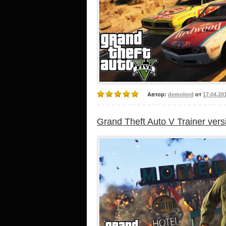
Автор:
demolord
от
17.04.20
Grand Theft Auto V Trainer vers