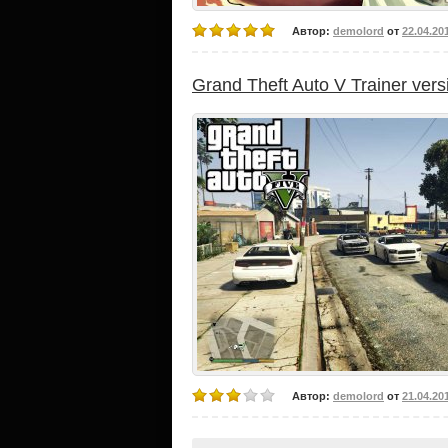
Автор:
demolord
от
22.04.20
Grand Theft Auto V Trainer vers
Автор:
demolord
от
21.04.20