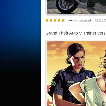
Автор:
demolord
от
23.04.20
Grand Theft Auto V Trainer vers