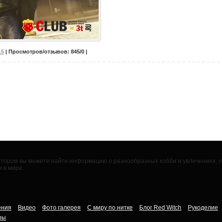
15
| Просмотров/отзывов: 845/0 |
 котором вы можете найти информацию о разнообразных хобби и увлечениях,
 в мире.
ения
Видео
Фото галерея
С миру по нитке
Блог Red Witch
Рукоделие
ры