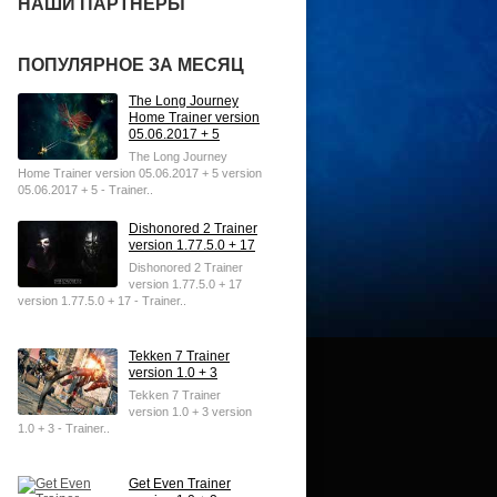
НАШИ ПАРТНЕРЫ
ПОПУЛЯРНОЕ ЗА МЕСЯЦ
The Long Journey
Home Trainer version
05.06.2017 + 5
The Long Journey
Home Trainer version 05.06.2017 + 5 version
05.06.2017 + 5 - Trainer..
Dishonored 2 Trainer
version 1.77.5.0 + 17
Dishonored 2 Trainer
version 1.77.5.0 + 17
version 1.77.5.0 + 17 - Trainer..
Tekken 7 Trainer
version 1.0 + 3
Tekken 7 Trainer
version 1.0 + 3 version
1.0 + 3 - Trainer..
Get Even Trainer