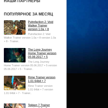
НАШИ ПАРТНЕРЫ
ПОПУЛЯРНОЕ ЗА МЕСЯЦ
Putrefaction 2: Void
Walker Trainer
version 1.0a + 8
Putrefaction 2: Void
Walker Trainer version 1.0a + 8 version 1.0a
+ 8 - Trainer..
The Long Journey
Home Trainer version
05.06.2017 + 5
The Long Journey
Home Trainer version 05.06.2017 + 5 version
05.06.2017 + 5 - Trainer..
Rime Trainer version
1.01 64bit + 7
Rime Trainer version
1.01 64bit + 7 version
1.01 64bit + 7 - Trainer..
Tekken 7 Trainer