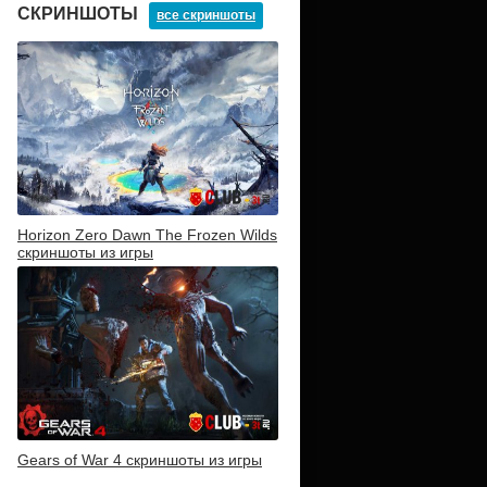
СКРИНШОТЫ
все скриншоты
Horizon Zero Dawn The Frozen Wilds
скриншоты из игры
Gears of War 4 скриншоты из игры