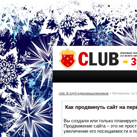
club 3t клуб единомышленников
» Материалы за 1
Как продвинуть сайт на пе
Вы создали или только планируете 
Продвижение сайта – это не прос
увеличение его посещаемости и п